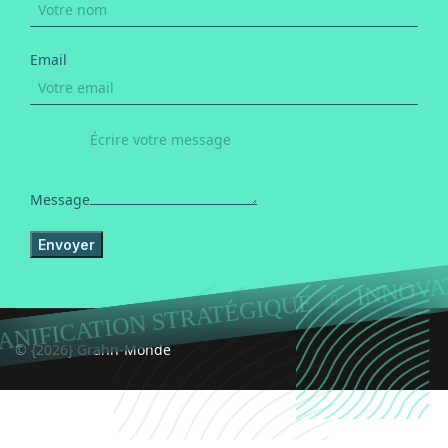
Email
Message
Envoyer
INNOVA
ANIFICATION STRATÉGIQUE
© {2026} Grahn-Monde