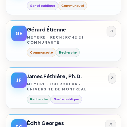
Santé publique
Communauté
Gérard Étienne
↗
GE
MEMBRE · RECHERCHE ET
COMMUNAUTÉ
Communauté
Recherche
James Féthière, Ph.D.
↗
JF
MEMBRE · CHERCHEUR ·
UNIVERSITÉ DE MONTRÉAL
Recherche
Santé publique
Édith Georges
↗
EG