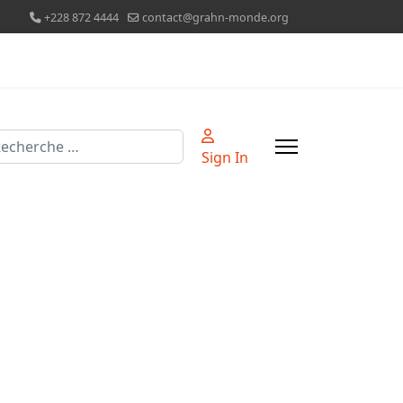
+228 872 4444
contact@grahn-monde.org
chercher
Sign In
le mot de passe