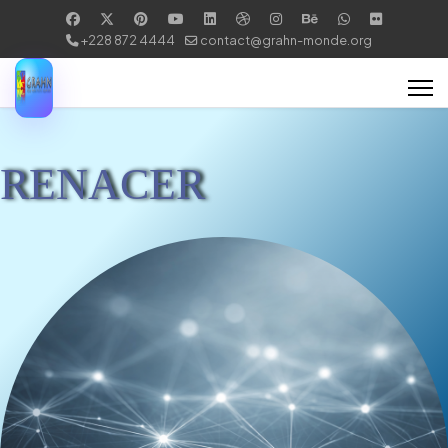
+228 872 4444
contact@grahn-monde.org
RENACER